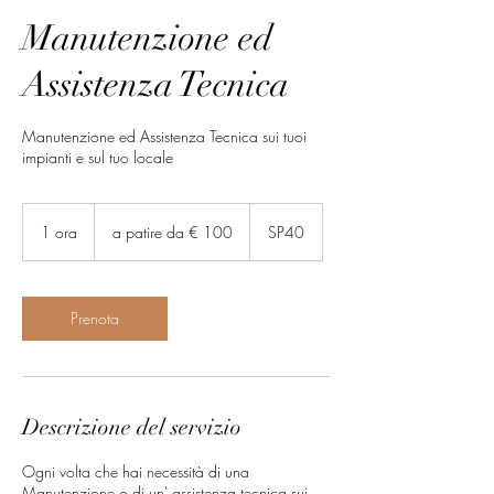
Manutenzione ed
Assistenza Tecnica
Manutenzione ed Assistenza Tecnica sui tuoi
impianti e sul tuo locale
a
patire
1 ora
1
a patire da € 100
SP40
da
€
o
100
r
Prenota
Descrizione del servizio
Ogni volta che hai necessità di una
Manutenzione o di un' assistenza tecnica sui